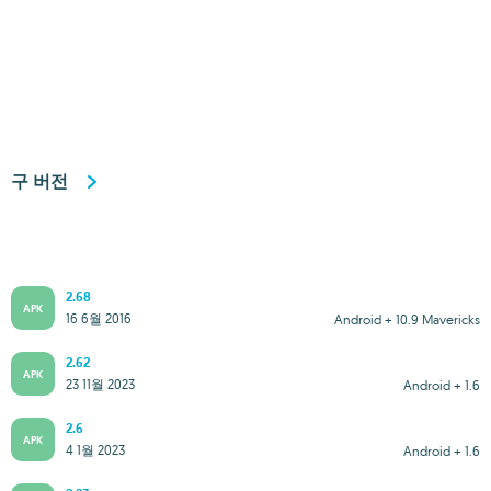
구 버전
2.68
APK
16 6월 2016
Android + 10.9 Mavericks
2.62
APK
23 11월 2023
Android + 1.6
2.6
APK
4 1월 2023
Android + 1.6