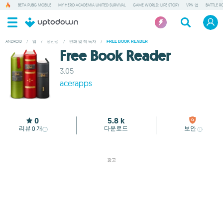
BETA PUBG MOBILE
MY HERO ACADEMIA UNITED SURVIVAL
GAME WORLD: LIFE STORY
VPN 앱
BATTLE R
ANDROID
/
앱
/
생산성
/
만화 및 책 독자
/
FREE BOOK READER
Free Book Reader
3.05
acerapps
0
5.8 k
리뷰
개
다운로드
보안
0
광고